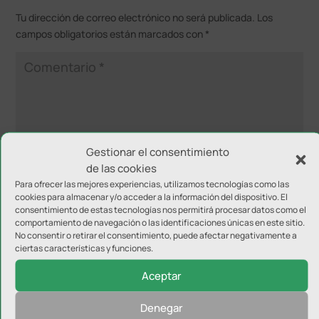
Tu dirección de correo electrónico no será publicada.
Los
campos obligatorios están marcados con
*
Gestionar el consentimiento
de las cookies
Para ofrecer las mejores experiencias, utilizamos tecnologías como las
cookies para almacenar y/o acceder a la información del dispositivo. El
consentimiento de estas tecnologías nos permitirá procesar datos como el
comportamiento de navegación o las identificaciones únicas en este sitio.
No consentir o retirar el consentimiento, puede afectar negativamente a
ciertas características y funciones.
Aceptar
Denegar