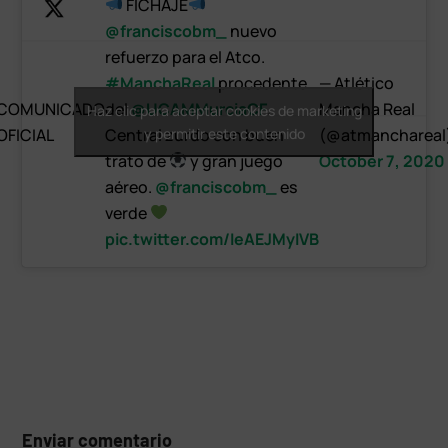
FICHAJE
@franciscobm_
nuevo
refuerzo para el Atco.
#ManchaReal
procedente
— Atlético
COMUNICADO
del
@UCAMMurciaCF
.
Mancha Real
Haz clic para aceptar cookies de marketing
OFICIAL
Central zurdo con buen
y permitir este contenido
(@atmanchareal
trato de
y gran juego
October 7, 2020
aéreo.
@franciscobm_
es
verde
pic.twitter.com/IeAEJMyIVB
Enviar comentario