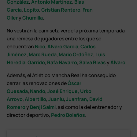
González
,
Antonio Martínez
,
Blas
García
,
Lopito
,
Cristian Rentero
,
Fran
Oller
y
Chumilla
.
No vestirán la camiseta verde la próxima temporada
una remesa de jugadores entre los que se
encuentran
Nico
,
Álvaro García
,
Carlos
Jiménez
,
Marc Rueda
,
Mario Ordóñez
,
Luis
Heredia
,
Garrido
,
Rafa Navarro
,
Salva Rivas
y
Álvaro
.
Además, el Atlético Mancha Real ha conseguido
cerrar las renovaciones de
Óscar
Quesada
,
Nando
,
José Enrique,
Urko
Arroyo
,
Albertillo
,
Juanlu
,
Juanfran
,
David
Romero
y
Benji Salmi
, así como la del entrenador y
director deportivo,
Pedro Bolaños
.