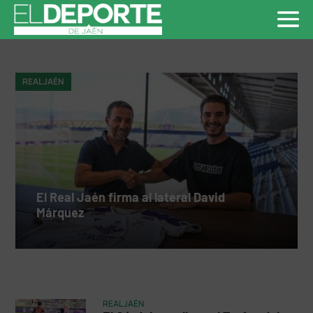
REAL JAÉN
El Real Jaén firma al lateral David
Márquez
REAL JAÉN