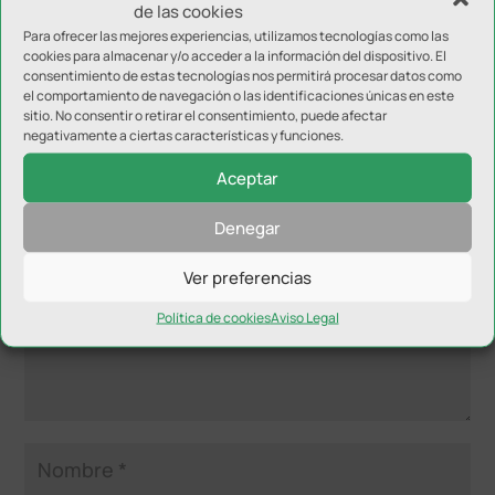
de las cookies
Para ofrecer las mejores experiencias, utilizamos tecnologías como las
cookies para almacenar y/o acceder a la información del dispositivo. El
consentimiento de estas tecnologías nos permitirá procesar datos como
el comportamiento de navegación o las identificaciones únicas en este
sitio. No consentir o retirar el consentimiento, puede afectar
negativamente a ciertas características y funciones.
Enviar comentario
Aceptar
Tu dirección de correo electrónico no será publicada.
Los
campos obligatorios están marcados con
*
Denegar
Ver preferencias
Política de cookies
Aviso Legal