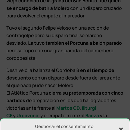
viejo conocido de la grada del San Benito, fue quien
se encargó de batir a Molero
con un disparo cruzado
para devolver el empate al marcador.
Tuvo el segundo Felipe Veloso en una acción de
contragolpe pero su disparo final se marchó
desviado.
La tuvo también el Porcuna a balón parado
pero se topó con una gran parada del cancerbero
cordobesista.
Desniveló la balanza el Córdoba B
en el tiempo de
descuento
con un disparo desde fuera del área ante
el que nada pudo hacer Molero.
El Atlético Porcuna
cierra su pretemporada con cinco
partidos
de preparación en los que ha logrado tres
victorias ante frente al
Martos CD
,
Iliturgi
CF
y
Urgavona
, y el empate frente al
Baeza
y la
derrota ante el Córdoba B.
Gestionar el consentimiento