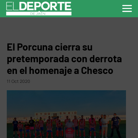
El Porcuna cierra su
pretemporada con derrota
en el homenaje a Chesco
11 Oct 2020