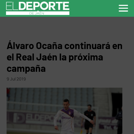
Álvaro Ocaña continuará en
el Real Jaén la próxima
campaña
9 Jul 2019