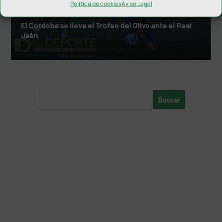
Política de cookies
Aviso Legal
El Córdoba se lleva el Trofeo del Olivo ante el Real
Jaén