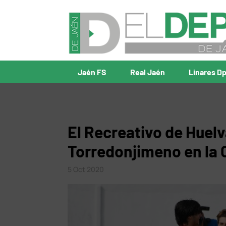
Jaén FS
Real Jaén
Linares D
El Recreativo de Huelva
Torredonjimeno en la
5 Oct 2020