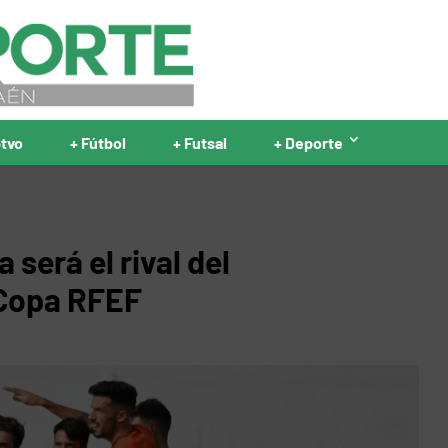
ptvo
+ Fútbol
+ Futsal
+ Deporte
 será el rival del
 Copa RFEF