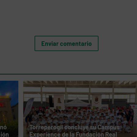
inó
Torreperogil concluye su Campus
ción
Experience de la Fundación Real