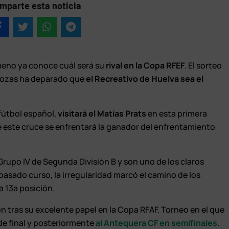
mparte esta noticia
meno ya conoce cuál será su
rival en la Copa RFEF
. El sorteo
 Rozas ha deparado que
el Recreativo de Huelva sea el
 fútbol español,
visitará el Matías Prats
en esta primera
de este cruce se enfrentará la ganador del enfrentamiento
rupo IV de Segunda División B y son uno de los claros
pasado curso, la irregularidad marcó el camino de los
a 13ª posición.
ón tras su excelente papel en la Copa RFAF. Torneo en el que
 de final y posteriormente
al Antequera CF en semifinales
.