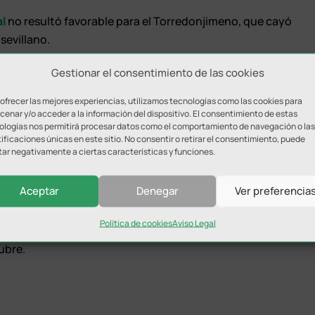
al
no resultó favorable para el Torredonjimeno, que cayó
sevillano.
o
cuadros clasificatorios, compuestos cada uno de ellos
Gestionar el consentimiento de las cookies
oximidad geográfica.
 ofrecer las mejores experiencias, utilizamos tecnologías como las cookies para
enar y/o acceder a la información del dispositivo. El consentimiento de estas
 las eliminatorias correspondientes a dieciseisavos, octavos
ologías nos permitirá procesar datos como el comportamiento de navegación o las
o semifinalistas que participarán en la Copa de SM El Rey
.
ificaciones únicas en este sitio. No consentir o retirar el consentimiento, puede
tar negativamente a ciertas características y funciones.
e celebrarán a partido único
, determinando los
, que establecerá el escenario de los encuentros, en
Aceptar
Denegar
Ver preferencia
ún el avance en el cuadro clasificatoria.
Política de cookies
Aviso Legal
F son:
tubre.