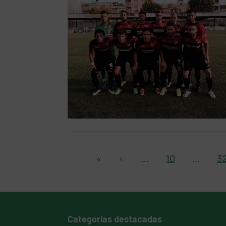
«
‹
...
10
...
3
Categorías destacadas