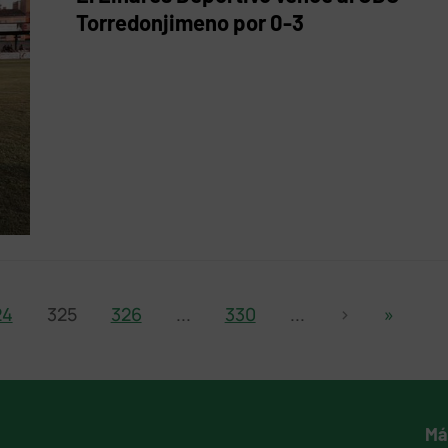
Torredonjimeno por 0-3
24
325
326
...
330
...
›
»
Má