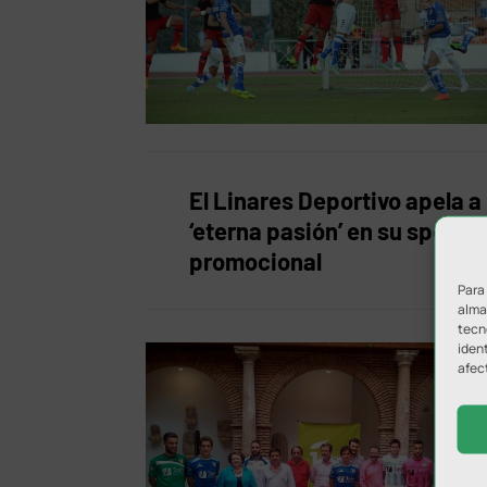
El Linares Deportivo apela a 
‘eterna pasión’ en su spot
promocional
Para
almac
tecn
ident
afec