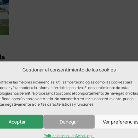
la
Gestionar el consentimiento de las cookies
 ofrecer las mejores experiencias, utilizamos tecnologías como las cookies para
enar y/o acceder a la información del dispositivo. El consentimiento de estas
ologías nos permitirá procesar datos como el comportamiento de navegación o las
ificaciones únicas en este sitio. No consentir o retirar el consentimiento, puede
El Linares Deportivo presenta sus
tar negativamente a ciertas características y funciones.
equipaciones con la marca ‘Jaén,
paraíso interior’
Aceptar
Denegar
Ver preferencia
Política de cookies
Aviso Legal