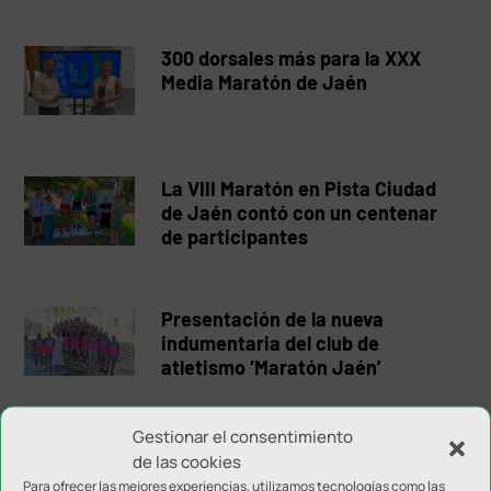
300 dorsales más para la XXX
Media Maratón de Jaén
La VIII Maratón en Pista Ciudad
de Jaén contó con un centenar
de participantes
Presentación de la nueva
indumentaria del club de
atletismo ‘Maratón Jaén’
Gestionar el consentimiento
La maratón en pista de Jaén se
de las cookies
celebrará el 5 de julio en La
Para ofrecer las mejores experiencias, utilizamos tecnologías como las