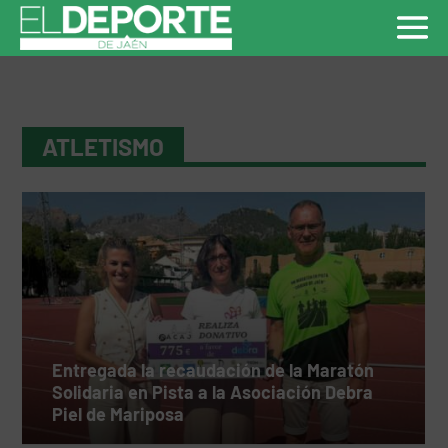
ATLETISMO
Entregada la recaudación de la Maratón
Solidaria en Pista a la Asociación Debra
Piel de Mariposa