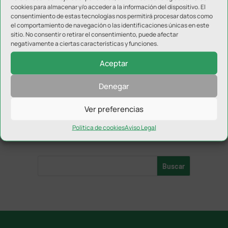
Salobreja
cookies para almacenar y/o acceder a la información del dispositivo. El
consentimiento de estas tecnologías nos permitirá procesar datos como
el comportamiento de navegación o las identificaciones únicas en este
sitio. No consentir o retirar el consentimiento, puede afectar
Nueva señalética en el recorrido
negativamente a ciertas características y funciones.
del Cross del Pantano del Víboras
Aceptar
Denegar
Ver preferencias
1
2
3
...
10
...
›
»
Política de cookies
Aviso Legal