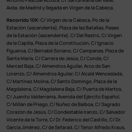
Avda. de Madrid y llegada en Virgen de la Cabeza.
Recorrido 10K:
C/ Virgen de la Cabeza, Pº de la
Estación (ascendente), Plaza de las Batallas, Paseo
de la Estación (ascendente), C/ Del Rastro, C/ Virgen
de la Capilla, Plaza de la Constitución, C/ Ignacio
Figueroa, C/ Bernabé Soriano, C/ Campanas, Plaza de
Santa María, C/ Carrera de Jesús, C/ Conde, C/
Merced Baja, C/ Almendros Aguilar, Arco de San
Lorenzo, C/ Almendros Aguilar, C/ Alcalá Wenceslada,
C/ Martínez Molina, C/ Santo Domingo, Plaza de la
Magdalena, C/ Magdalena Baja, C/ Puerta de Martos,
C/ Juanito Valderrama, Avenida del Ejército Español,
C/ Millán de Priego, C/ Nuñez de Balboa, C/ Sagrado
Corazón de Jesús, C/ Condestable Iranzo, C/ Salvador
Vicente de la Torre, C/ Dr. Federico del Castillo, C/ Dr.
García Jiménez, C/ de Sefarad, C/ Tenor Alfredo Kraus,