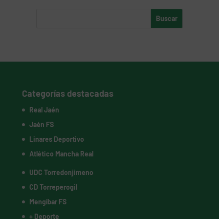
Categorías destacadas
Real Jaén
Jaén FS
Linares Deportivo
Atlético Mancha Real
UDC Torredonjimeno
CD Torreperogil
Mengíbar FS
+ Deporte