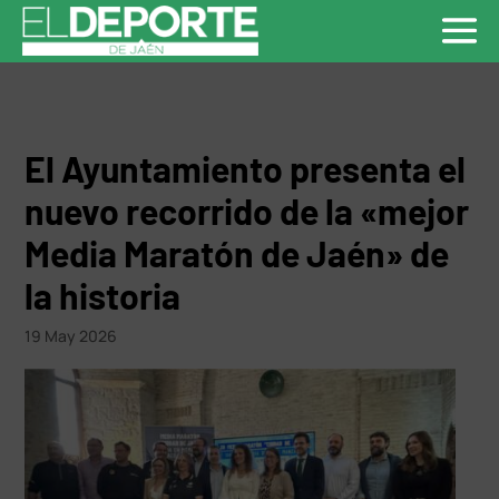
El Ayuntamiento presenta el
nuevo recorrido de la «mejor
Media Maratón de Jaén» de
la historia
19 May 2026