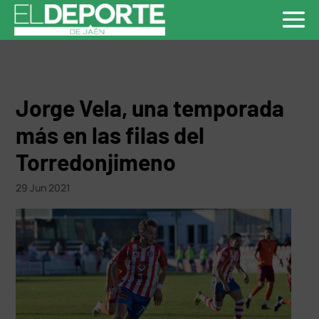
Jorge Vela, una temporada
más en las filas del
Torredonjimeno
29 Jun 2021