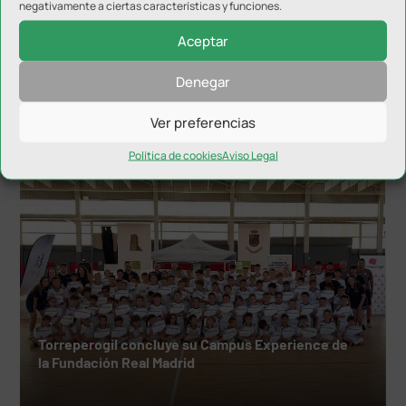
negativamente a ciertas características y funciones.
Aceptar
El Ayuntamiento de Jaén se iluminó como
Denegar
reconocimiento a la Selección
Ver preferencias
Política de cookies
Aviso Legal
Torreperogil concluye su Campus Experience de
la Fundación Real Madrid