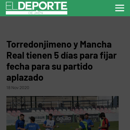
Torredonjimeno y Mancha
Real tienen 5 días para fijar
fecha para su partido
aplazado
18 Nov 2020