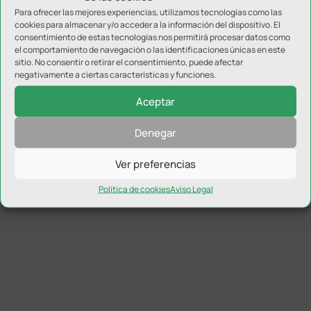
Para ofrecer las mejores experiencias, utilizamos tecnologías como las
cookies para almacenar y/o acceder a la información del dispositivo. El
Torreperogil concluye su Campus Experience de
consentimiento de estas tecnologías nos permitirá procesar datos como
la Fundación Real Madrid
el comportamiento de navegación o las identificaciones únicas en este
sitio. No consentir o retirar el consentimiento, puede afectar
negativamente a ciertas características y funciones.
Aceptar
Denegar
Ver preferencias
Política de cookies
Aviso Legal