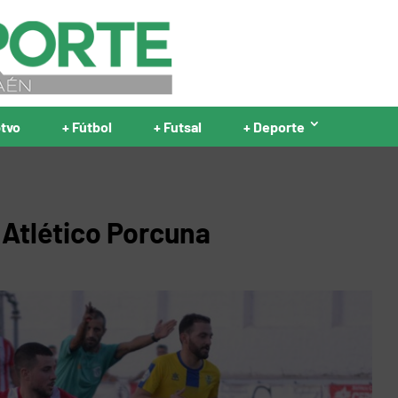
ptvo
+ Fútbol
+ Futsal
+ Deporte
 Atlético Porcuna