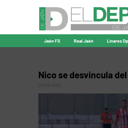
Jaén FS
Real Jaén
Linares D
Nico se desvincula del
22 Ene 2020