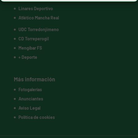
Linares Deportivo
Atlético Mancha Real
UDC Torredonjimeno
CD Torreperogil
Mengíbar FS
+ Deporte
Más información
Fotogalerías
Anunciantes
Aviso Legal
Política de cookies