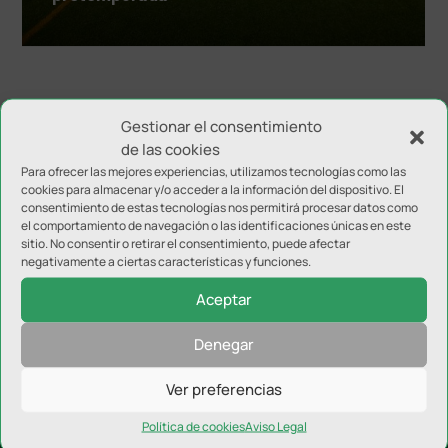
«
‹
...
10
...
16
17
18
Gestionar el consentimiento
de las cookies
Para ofrecer las mejores experiencias, utilizamos tecnologías como las
cookies para almacenar y/o acceder a la información del dispositivo. El
consentimiento de estas tecnologías nos permitirá procesar datos como
el comportamiento de navegación o las identificaciones únicas en este
sitio. No consentir o retirar el consentimiento, puede afectar
negativamente a ciertas características y funciones.
Aceptar
Denegar
Categorías destacadas
Ver preferencias
Real Jaén
Política de cookies
Aviso Legal
Jaén FS