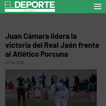
Juan Cámara lidera la
victoria del Real Jaén frente
al Atlético Porcuna
23 Mar 2025