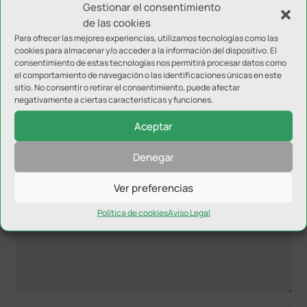
Gestionar el consentimiento
Ciudad Deportiva de Los Ángeles.
de las cookies
Para ofrecer las mejores experiencias, utilizamos tecnologías como las
cookies para almacenar y/o acceder a la información del dispositivo. El
consentimiento de estas tecnologías nos permitirá procesar datos como
el comportamiento de navegación o las identificaciones únicas en este
sitio. No consentir o retirar el consentimiento, puede afectar
negativamente a ciertas características y funciones.
Enviar comentario
Aceptar
Tu dirección de correo electrónico no será publicada.
Los
Denegar
campos obligatorios están marcados con
*
Ver preferencias
Política de cookies
Aviso Legal