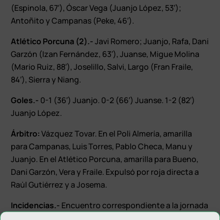
(Espinola, 67′), Óscar Vega (Juanjo López, 53′);
Antoñito y Campanas (Peke, 46′).
Atlético Porcuna (2).-
Javi Romero; Juanjo, Rafa, Dani
Garzón (Izan Fernández, 63′), Juanse, Migue Molina
(Mario Ruiz, 88′), Joselillo, Salvi, Largo (Fran Fraile,
84′), Sierra y Niang.
Goles.-
0-1 (36′) Juanjo. 0-2 (66′) Juanse. 1-2 (82′)
Juanjo López.
Árbitro:
Vázquez Tovar. En el Poli Almería, amarilla
para Campanas, Luis Torres, Pablo Checa, Manu y
Juanjo. En el Atlético Porcuna, amarilla para Bueno,
Dani Garzón, Vera y Fraile. Expulsó por roja directa a
Raúl Gutiérrez y a Josema.
Incidencias.-
Encuentro correspondiente a la jornada
28 del grupo IX de Tercera RFEF, disputado en la