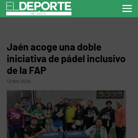
Jaén acoge una doble
iniciativa de pádel inclusivo
de la FAP
12 Nov 2024