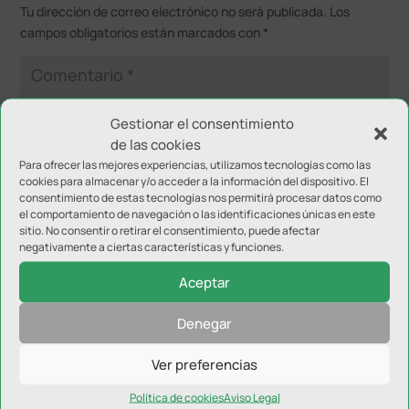
Tu dirección de correo electrónico no será publicada.
Los
campos obligatorios están marcados con
*
Gestionar el consentimiento
de las cookies
Para ofrecer las mejores experiencias, utilizamos tecnologías como las
cookies para almacenar y/o acceder a la información del dispositivo. El
consentimiento de estas tecnologías nos permitirá procesar datos como
el comportamiento de navegación o las identificaciones únicas en este
sitio. No consentir o retirar el consentimiento, puede afectar
negativamente a ciertas características y funciones.
Aceptar
Denegar
Ver preferencias
Política de cookies
Aviso Legal