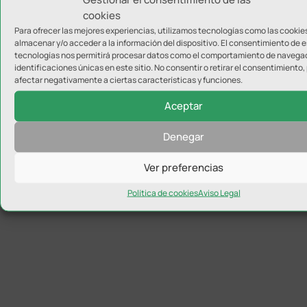
cookies
Para ofrecer las mejores experiencias, utilizamos tecnologías como las cookie
almacenar y/o acceder a la información del dispositivo. El consentimiento de 
tecnologías nos permitirá procesar datos como el comportamiento de navegac
identificaciones únicas en este sitio. No consentir o retirar el consentimiento
afectar negativamente a ciertas características y funciones.
Álvaro Merelo, nuevo nutricionista del Real Jaén
Aceptar
Denegar
Ver preferencias
Política de cookies
Aviso Legal