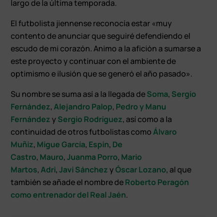
largo de la última temporada.
El futbolista jiennense reconocía estar «muy
contento de anunciar que seguiré defendiendo el
escudo de mi corazón. Animo a la afición a sumarse a
este proyecto y continuar con el ambiente de
optimismo e ilusión que se generó el año pasado».
Su nombre se suma así a la llegada de
Soma
,
Sergio
Fernández
,
Alejandro Palop
,
Pedro y Manu
Fernández
y
Sergio Rodríguez
, así como a la
continuidad de otros futbolistas como
Álvaro
Muñiz
,
Migue García
,
Espín
,
De
Castro
,
Mauro
,
Juanma Porro
,
Mario
Martos
,
Adri
,
Javi Sánchez
y
Óscar Lozano
, al que
también se añade el nombre de
Roberto Peragón
como entrenador del Real Jaén
.