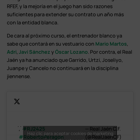
RFEF, y la mejoría en el juego han sido razones
suficientes para extender su contrato un año más
con la entidad blanca.
De cara al próximo curso, el entrenador blanco ya
sabe que contará en su vestuario con
Mario Martos
,
Adri
,
Javi Sánchez
y
Óscar Lozano
. Por contra, el Real
Jaén ya ha anunciado que Garrido, Urtzi, Joseliyo,
Juanpe y Cancelo no continuará en la disciplina
jiennense.
́, ́
#RJ2425
— Real Jaén C.F.
Haz clic para aceptar cookies de marketing
#RobertoPeragon
(@RealJaenCF)