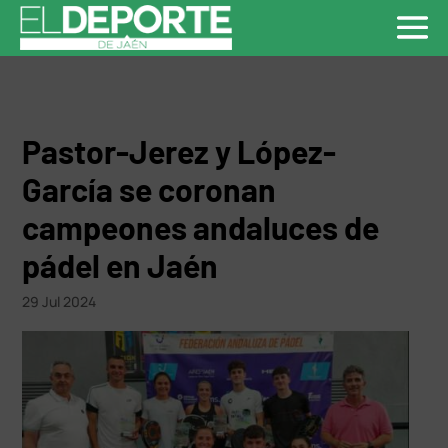
Pastor-Jerez y López-
García se coronan
campeones andaluces de
pádel en Jaén
29 Jul 2024