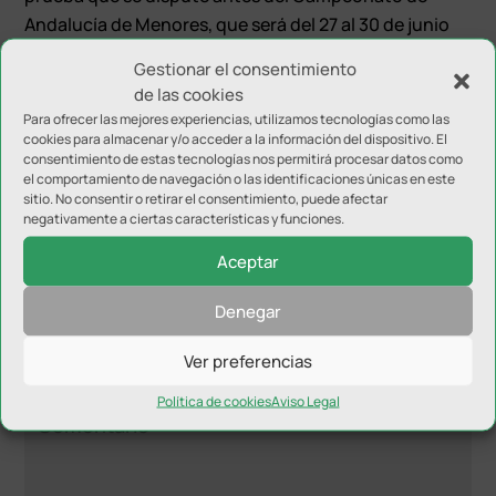
Andalucía de Menores, que será del 27 al 30 de junio
en Mijas (Málaga). El circuito andaluz contempla la
Gestionar el consentimiento
celebración de dos citas más y después se disputará
de las cookies
un Máster final, que servirá para cerrar el año y que se
Para ofrecer las mejores experiencias, utilizamos tecnologías como las
celebrará también aquí en la capital.
cookies para almacenar y/o acceder a la información del dispositivo. El
consentimiento de estas tecnologías nos permitirá procesar datos como
el comportamiento de navegación o las identificaciones únicas en este
sitio. No consentir o retirar el consentimiento, puede afectar
negativamente a ciertas características y funciones.
Aceptar
Denegar
Enviar comentario
Tu dirección de correo electrónico no será publicada.
Los
Ver preferencias
campos obligatorios están marcados con
*
Política de cookies
Aviso Legal