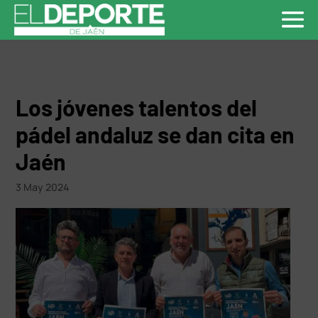
Los jóvenes talentos del
pádel andaluz se dan cita en
Jaén
3 May 2024