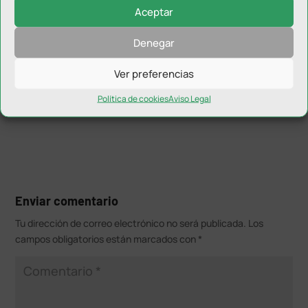
el viernes con una doble ronda. El sábado por la
Aceptar
mañana se disputarán los cuartos de final y, por la
tarde, las semifinales. Los partidos por el título, que
Denegar
serán retransmitidos en directo por los canales de
Ver preferencias
Youtube de la FAP y de la FIP, se disputarán el domingo
en horario de mañana.
Política de cookies
Aviso Legal
Enviar comentario
Tu dirección de correo electrónico no será publicada.
Los
campos obligatorios están marcados con
*