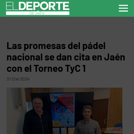
Las promesas del pádel
nacional se dan cita en Jaén
con el Torneo TyC 1
31 Ene 2024