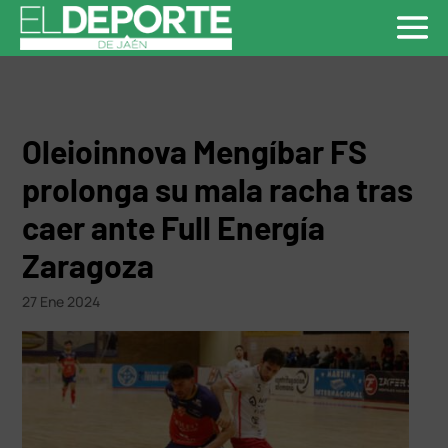
Oleioinnova Mengíbar FS
prolonga su mala racha tras
caer ante Full Energía
Zaragoza
27 Ene 2024