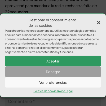
aprovechó para mandar a la red el rechace a falta de
32 segundos.
Gestionar el consentimiento
Con empate a dos, y todo por decidir, se jugará el
de las cookies
partido de vuelta en tierras murcianas. Solo que
Para ofrecer las mejores experiencias, utilizamos tecnologías como las
ahora, el Oleoinnova Mengíbar ya sabe que es capaz
cookies para almacenar y/o acceder a la información del dispositivo. El
consentimiento de estas tecnologías nos permitirá procesar datos como
de cualquier cosa.
el comportamiento de navegación o las identificaciones únicas en este
sitio. No consentir o retirar el consentimiento, puede afectar
negativamente a ciertas características y funciones.
Aceptar
Denegar
Enviar comentario
Ver preferencias
Tu dirección de correo electrónico no será publicada.
Los
campos obligatorios están marcados con
*
Política de cookies
Aviso Legal