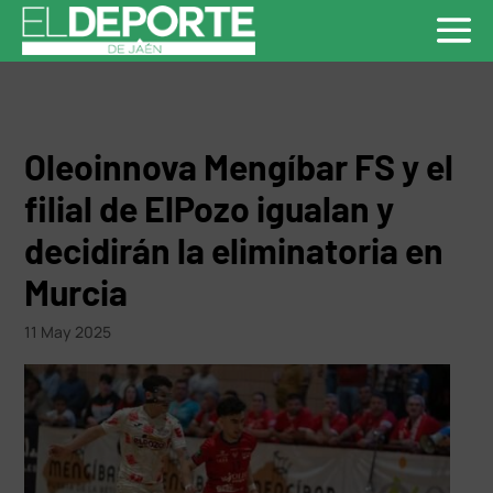
Oleoinnova Mengíbar FS y el
filial de ElPozo igualan y
decidirán la eliminatoria en
Murcia
11 May 2025