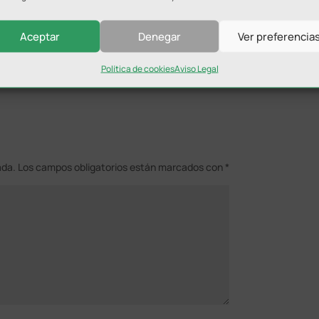
 triunfo firmado por Elena Millán y Carla Ramos contra
-6).
Aceptar
Denegar
Ver preferencia
Política de cookies
Aviso Legal
ada.
Los campos obligatorios están marcados con
*