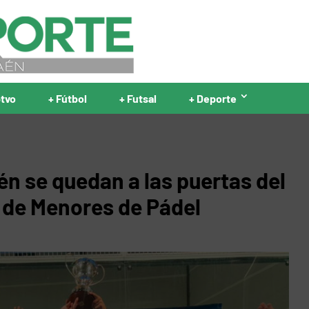
ptvo
+ Fútbol
+ Futsal
+ Deporte
én se quedan a las puertas del
 de Menores de Pádel