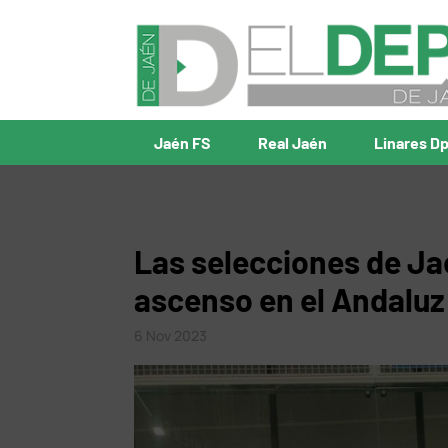
Jaén FS
Real Jaén
Linares D
Las selecciones de Ja
ascenso en el Andaluz
6 Nov 2023