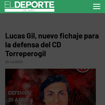
Lucas Gil, nuevo fichaje para
la defensa del CD
Torreperogil
20 Jul 2023