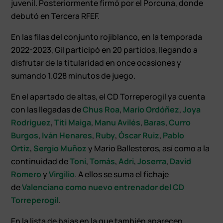
juvenil. Posteriormente firmó por el Porcuna, donde
debutó en Tercera RFEF.
En las filas del conjunto rojiblanco, en la temporada
2022-2023, Gil participó en 20 partidos, llegando a
disfrutar de la titularidad en once ocasiones y
sumando 1.028 minutos de juego.
En el apartado de altas, el CD Torreperogil ya cuenta
con las llegadas de
Chus Roa
,
Mario Ordóñez
,
Joya
Rodríguez
,
Titi Maiga
,
Manu Avilés
,
Baras
,
Curro
Burgos
,
Iván Henares
,
Ruby
,
Óscar Ruiz
,
Pablo
Ortiz
,
Sergio Muñoz
y Mario Ballesteros, así como a la
continuidad de
Toni
,
Tomás
,
Adri
,
Joserra
,
David
Romero
y
Virgilio
. A ellos se suma el fichaje
de
Valenciano como nuevo entrenador del CD
Torreperogil
.
En la lista de bajas en la que también aparecen