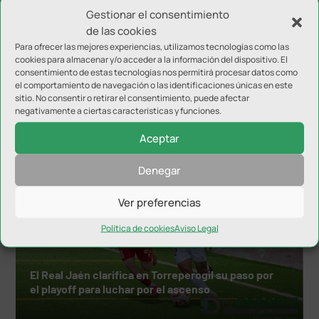
Gestionar el consentimiento
de las cookies
Para ofrecer las mejores experiencias, utilizamos tecnologías como las
cookies para almacenar y/o acceder a la información del dispositivo. El
consentimiento de estas tecnologías nos permitirá procesar datos como
el comportamiento de navegación o las identificaciones únicas en este
sitio. No consentir o retirar el consentimiento, puede afectar
negativamente a ciertas características y funciones.
NOTICIAS RELACIONADAS
Aceptar
Denegar
Ver preferencias
Política de cookies
Aviso Legal
El Real Jaén clarifica en Torreperogil su paso por
el playoff para luchar por el ascenso