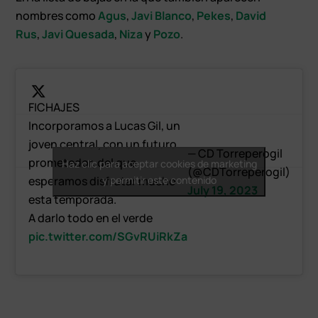
nombres como
Agus
,
Javi Blanco
,
Pekes
,
David
Rus
,
Javi Quesada
,
Niza
y
Pozo
.
FICHAJES
Incorporamos a Lucas Gil, un
joven central, con un futuro
— CD Torreperogil
prometedor, del que
Haz clic para aceptar cookies de marketing
(@CDTorreperogil)
esperamos disfrutar mucho
y permitir este contenido
July 19, 2023
esta temporada.
A darlo todo en el verde
pic.twitter.com/SGvRUiRkZa