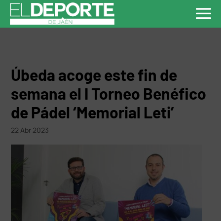
Úbeda acoge este fin de
semana el I Torneo Benéfico
de Pádel ‘Memorial Leti’
22 Abr 2023