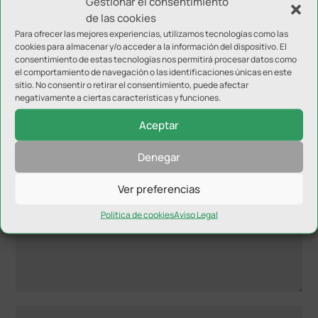
Gestionar el consentimiento
subrayado.
de las cookies
Para ofrecer las mejores experiencias, utilizamos tecnologías como las
cookies para almacenar y/o acceder a la información del dispositivo. El
consentimiento de estas tecnologías nos permitirá procesar datos como
el comportamiento de navegación o las identificaciones únicas en este
sitio. No consentir o retirar el consentimiento, puede afectar
negativamente a ciertas características y funciones.
Enviar comentario
Aceptar
Tu dirección de correo electrónico no será publicada.
Los
campos obligatorios están marcados con
*
Denegar
Ver preferencias
Política de cookies
Aviso Legal