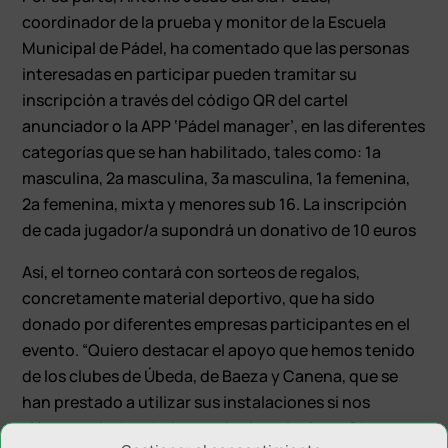
coordinador de la prueba y monitor de la Escuela
Municipal de Pádel, ha comentado que las personas
interesadas en participar pueden tramitar su
inscripción a través del código QR del cartel
anunciador o la APP ‘Pádel manager’, en las diferentes
categorías que se han habilitado, tales como: 1ª
masculina, 2ª masculina, 3ª masculina, 1ª femenina,
2ª femenina, mixta y menores sub 16. La inscripción
de cada jugador/a supondrá un donativo de 10 euros
Así, el torneo contará con sorteos de regalos,
concretamente material deportivo, que ha sido
donado por diferentes empresas participantes en el
evento. “Quiero destacar el apoyo que hemos tenido
de los clubes de Úbeda, de Baeza y Canena, que se
han prestado a utilizar sus instalaciones si nos
viéramos desbordados por las inscripciones”, ha