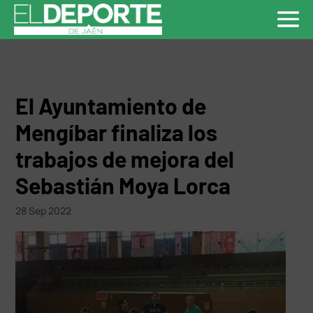
El Ayuntamiento de
Mengíbar finaliza los
trabajos de mejora del
Sebastián Moya Lorca
28 Sep 2022