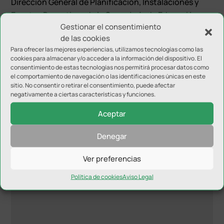
Dirección General de Planificación, Instalaciones y
Eventos Deportivos de la Consejería de Educación y
Gestionar el consentimiento
Deporte, subvenciona un 60% (94.709,66 Euros), por
de las cookies
lo que el Ayuntamiento ha invertido en estas obras
Para ofrecer las mejores experiencias, utilizamos tecnologías como las
más de 65.000 Euros.
cookies para almacenar y/o acceder a la información del dispositivo. El
consentimiento de estas tecnologías nos permitirá procesar datos como
el comportamiento de navegación o las identificaciones únicas en este
sitio. No consentir o retirar el consentimiento, puede afectar
negativamente a ciertas características y funciones.
Aceptar
Enviar comentario
Denegar
Tu dirección de correo electrónico no será publicada.
Los
Ver preferencias
campos obligatorios están marcados con
*
Política de cookies
Aviso Legal