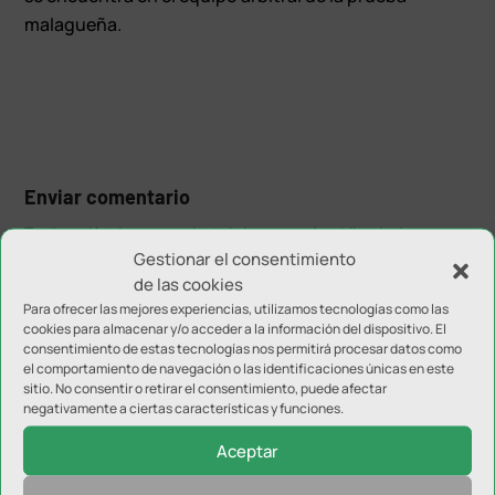
malagueña.
Enviar comentario
Tu dirección de correo electrónico no será publicada.
Los
Gestionar el consentimiento
campos obligatorios están marcados con
*
de las cookies
Para ofrecer las mejores experiencias, utilizamos tecnologías como las
cookies para almacenar y/o acceder a la información del dispositivo. El
consentimiento de estas tecnologías nos permitirá procesar datos como
el comportamiento de navegación o las identificaciones únicas en este
sitio. No consentir o retirar el consentimiento, puede afectar
negativamente a ciertas características y funciones.
Aceptar