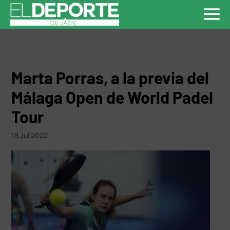
Marta Porras, a la previa del
Málaga Open de World Padel
Tour
18 Jul 2022