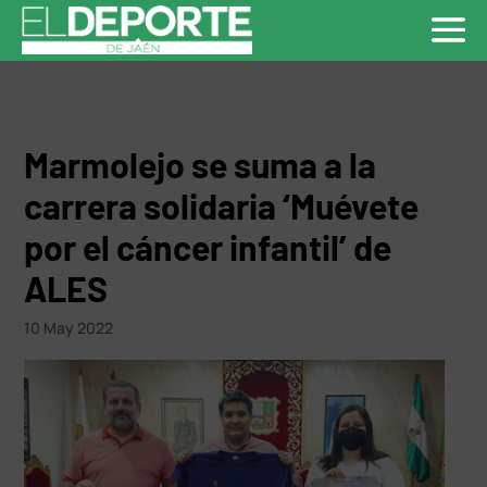
Marmolejo se suma a la
carrera solidaria ‘Muévete
por el cáncer infantil’ de
ALES
10 May 2022