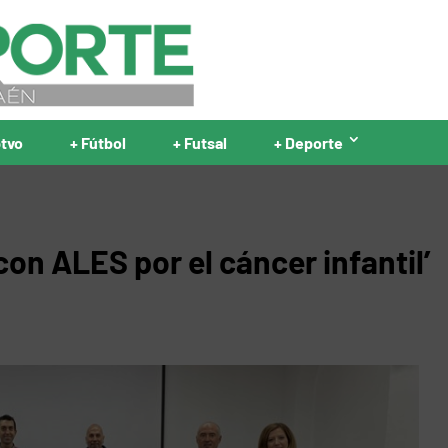
ptvo
+ Fútbol
+ Futsal
+ Deporte
con ALES por el cáncer infantil’