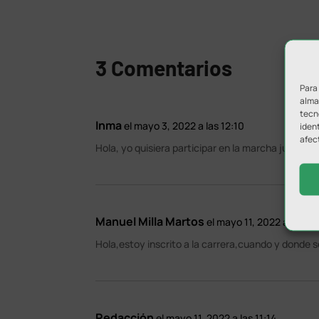
3 Comentarios
Para
almac
tecn
Inma
el mayo 3, 2022 a las 12:10
ident
afec
Hola, yo quisiera participar en la marcha junto a m
Manuel Milla Martos
el mayo 11, 2022 a las 10
Hola,estoy inscrito a la carrera,cuando y donde s
Redacción
el mayo 11, 2022 a las 11:14