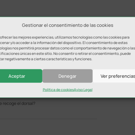
Gestionar el consentimiento de las cookies
 ofrecer las mejores experiencias, utilizamos tecnologías como las cookies para
enar y/o acceder a la información del dispositivo. El consentimiento de estas
ologías nos permitirá procesar datos como el comportamiento de navegación o las
ificaciones únicas en este sitio. No consentir o retirar el consentimiento, puede
tar negativamente a ciertas características y funciones.
is dos hijos. El precio es de 10 euros también.
Aceptar
Denegar
Ver preferencia
Política de cookies
Aviso Legal
:58
e recoge el dorsal?