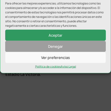
Para ofrecer las mejores experiencias, utilizamos tecnologías como las
Aranda (Aroca, min.27), Darío Hidalgo y Vela (Ligio,
cookies para almacenar y/o acceder a la información del dispositivo. El
min.75).
consentimiento de estas tecnologías nos permitirá procesar datos como
el comportamiento de navegación o las identificaciones únicas en este
Goles
.- 1-0, Óscar Lozano (p) (min.81).
sitio. No consentir o retirar el consentimiento, puede afectar
negativamente a ciertas características y funciones.
Árbitro
.- González Rodríguez. En el Real Jaén CF,
Aceptar
tarjeta amarilla para Julio de Dios. En El Palo FC,
tarjeta amarilla para Villegas, Toni Conejo.
Denegar
Incidencias
.- Partido correspondiente a la jornada 32
Ver preferencias
del Campeonato Nacional de Liga del Grupo IX de
Política de cookies
Aviso Legal
Tercera RFEF entre Real Jaén CF y El Palo FC en el
Estadio La Victoria.