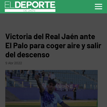
Victoria del Real Jaén ante
El Palo para coger aire y salir
del descenso
9 Abr 2022