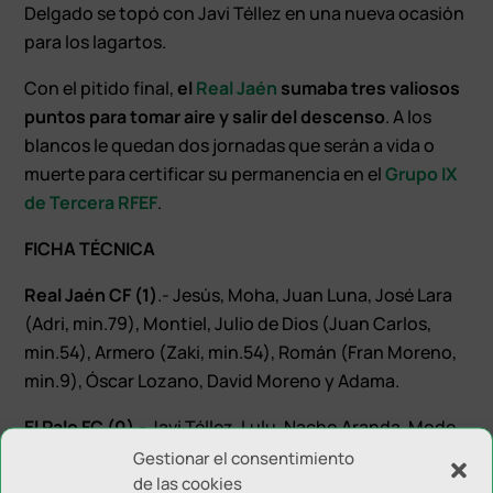
Delgado se topó con Javi Téllez en una nueva ocasión
para los lagartos.
Con el pitido final,
el
Real Jaén
sumaba tres valiosos
puntos para tomar aire y salir del descenso
. A los
blancos le quedan dos jornadas que serán a vida o
muerte para certificar su permanencia en el
Grupo IX
de Tercera RFEF
.
FICHA TÉCNICA
Real Jaén CF (1)
.- Jesús, Moha, Juan Luna, José Lara
(Adri, min.79), Montiel, Julio de Dios (Juan Carlos,
min.54), Armero (Zaki, min.54), Román (Fran Moreno,
min.9), Óscar Lozano, David Moreno y Adama.
El Palo FC (0)
.- Javi Téllez, Lulu, Nacho Aranda, Mode,
Cala, Durán (Sergio, min.75), Villegas (Iván López,
Gestionar el consentimiento
de las cookies
min.62), Toni Conejo (Roberto Sierra, min.62), Falu