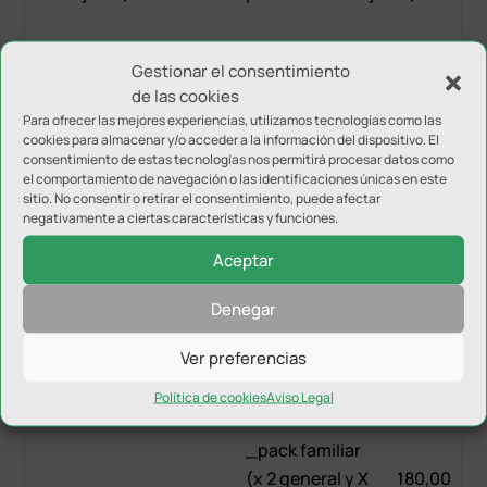
60,00
90,00
_general
_general
Gestionar el consentimiento
€
€
de las cookies
Para ofrecer las mejores experiencias, utilizamos tecnologías como las
_joven (de 11 a
60,00
_joven (de 11 a
75,00
cookies para almacenar y/o acceder a la información del dispositivo. El
consentimiento de estas tecnologías nos permitirá procesar datos como
18 años)
€
18 años)
€
el comportamiento de navegación o las identificaciones únicas en este
sitio. No consentir o retirar el consentimiento, puede afectar
negativamente a ciertas características y funciones.
_infantil
_infantil (hasta
(hasta 10
gratis
gratis
Aceptar
10 años)
años)
Denegar
_categoría
_categoría
Ver preferencias
base (hasta
gratis
base (hasta
gratis
juvenil)
juvenil)
Política de cookies
Aviso Legal
_pack familiar
(x 2 general y X
180,00