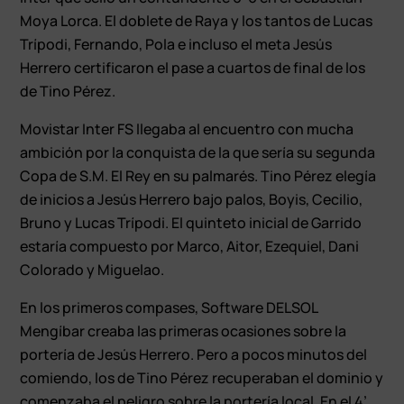
Moya Lorca. El doblete de Raya y los tantos de Lucas
Trípodi, Fernando, Pola e incluso el meta Jesús
Herrero certificaron el pase a cuartos de final de los
de Tino Pérez.
Movistar Inter FS llegaba al encuentro con mucha
ambición por la conquista de la que sería su segunda
Copa de S.M. El Rey en su palmarés. Tino Pérez elegía
de inicios a Jesús Herrero bajo palos, Boyis, Cecilio,
Bruno y Lucas Trípodi. El quinteto inicial de Garrido
estaría compuesto por Marco, Aitor, Ezequiel, Dani
Colorado y Miguelao.
En los primeros compases, Software DELSOL
Mengíbar creaba las primeras ocasiones sobre la
portería de Jesús Herrero. Pero a pocos minutos del
comiendo, los de Tino Pérez recuperaban el dominio y
comenzaba el peligro sobre la portería local. En el 4’,