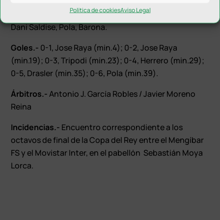
Movistar Inter (6).-
Herrero, Cecilio, Tripodi, Iacovino
Política de cookies
Aviso Legal
y Boyis (quinteto inicial), Drasler, Eric Martel, Raya,
Dani Saldise, Pola, Barona.
Goles.-
0-1, Jose Raya (min.4); 0-2, Jose Raya
(min.19); 0-3, Tripodi (min.23); 0-4, Herrero (min.29);
0-5, Drasler (min.35); 0-6, Pola (min.39).
Árbitros.-
Antonio J. García Robles / Javier Moreno
Reina
Incidencias.-
Encuentro correspondiente a los
octavos de final de la Copa del Rey entre el Mengíbar
FS y el Movistar Inter, en el pabellón Sebastián Moya
Lorca.