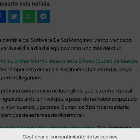
mparte esta noticia
la plantilla del Software DelSol Mengíbar. Marco Mandado
y ya vive el día a día del equipo como uno más del club.
mó su primer triunfo liguero ante ElPozo Ciudad de Murcia
.
der romper esta dinámica. Estábamos haciendo las cosas
 puntos llegarían».
próximo compromiso de los rojillos, que les enfrentará al
«igualado ante un rival que, a pesar de no haber empezado
 y muy buenos jugadores. Sumar los 3 puntos nos daría
 partidos de este mes de diciembre».
final de Copa del Rey ante Movistar Inter
. El guardameta
emio que nos hemos ganado pasando de ronda ante un rival d
Gestionar el consentimiento de las cookies