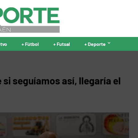
ptvo
+ Fútbol
+ Futsal
+ Deporte
i seguíamos así, llegaría el