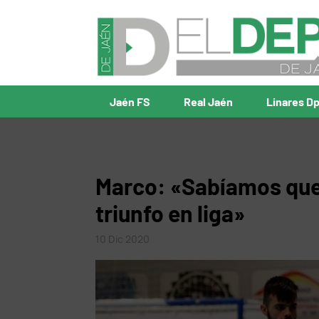
Jaén FS
Real Jaén
Linares D
Marco: «Sabíamos que s
triunfo en liga»
10 Dic 2020