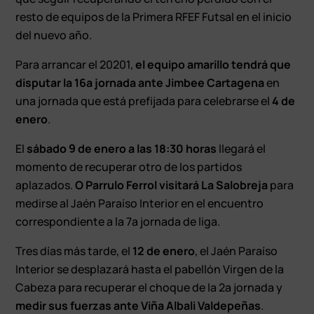
resto de equipos de la Primera RFEF Futsal en el inicio
del nuevo año.
Para arrancar el 20201,
el equipo amarillo tendrá que
disputar la 16ª jornada ante Jimbee Cartagena
en
una jornada que está prefijada para celebrarse el
4 de
enero
.
El
sábado 9 de enero a las 18:30 horas
llegará el
momento de recuperar otro de los partidos
aplazados.
O Parrulo Ferrol visitará La Salobreja
para
medirse al Jaén Paraíso Interior en el encuentro
correspondiente a la 7ª jornada de liga.
Tres días más tarde, el
12 de enero
, el Jaén Paraíso
Interior se desplazará hasta el pabellón Virgen de la
Cabeza para recuperar el choque de la 2ª jornada y
medir sus fuerzas ante Viña Albali Valdepeñas
.