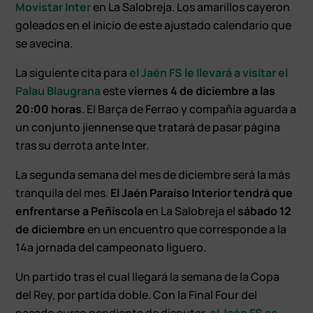
Movistar Inter
en La Salobreja. Los amarillos cayeron
goleados en el inicio de este ajustado calendario que
se avecina.
La siguiente cita para
el Jaén FS le llevará a visitar el
Palau Blaugrana
este
viernes 4 de diciembre a las
20:00 horas
. El Barça de Ferrao y compañía aguarda a
un conjunto jiennense que tratará de pasar página
tras su derrota ante Inter.
La segunda semana del mes de diciembre será la más
tranquila del mes.
El Jaén Paraíso Interior tendrá que
enfrentarse a Peñíscola
en La Salobreja el
sábado 12
de diciembre
en un encuentro que corresponde a la
14ª jornada del campeonato liguero.
Un partido tras el cual llegará la semana de la Copa
del Rey, por partida doble. Con la Final Four del
pasado curso pendiente de disputar,
el Jaén FS se