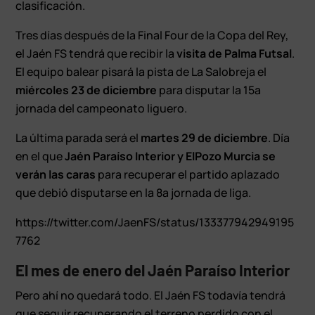
clasificación.
Tres días después de la Final Four de la Copa del Rey,
el Jaén FS tendrá que recibir la
visita de Palma Futsal
.
El equipo balear pisará la pista de La Salobreja el
miércoles 23 de diciembre
para disputar la 15ª
jornada del campeonato liguero.
La última parada será el
martes 29 de diciembre
. Día
en el que
Jaén Paraíso Interior y ElPozo Murcia se
verán las caras
para recuperar el partido aplazado
que debió disputarse en la 8ª jornada de liga.
https://twitter.com/JaenFS/status/133377942949195
7762
El mes de enero del Jaén Paraíso Interior
Pero ahí no quedará todo. El Jaén FS todavía tendrá
que seguir recuperando el terreno perdido con el