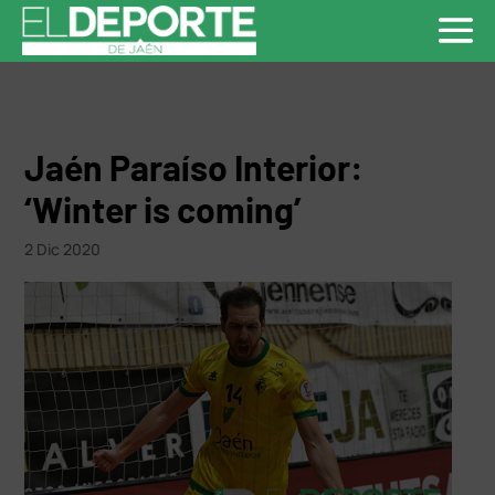
Jaén Paraíso Interior:
‘Winter is coming’
2 Dic 2020