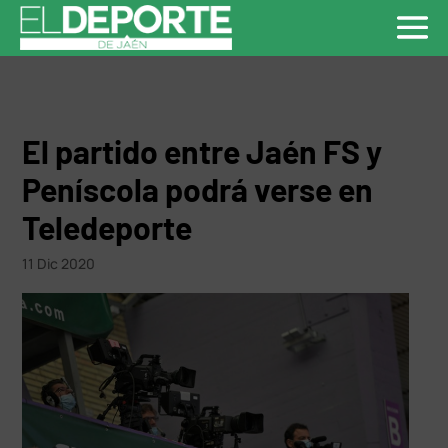
El partido entre Jaén FS y
Peníscola podrá verse en
Teledeporte
11 Dic 2020