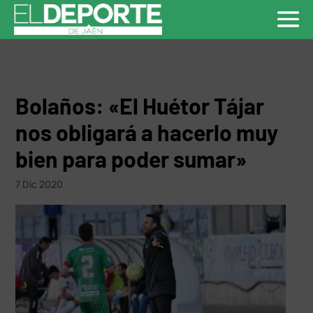
Bolaños: «El Huétor Tájar
nos obligará a hacerlo muy
bien para poder sumar»
7 Dic 2020