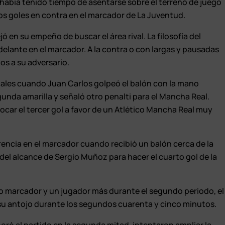
abía tenido tiempo de asentarse sobre el terreno de juego
os goles en contra en el marcador de La Juventud.
jó en su empeño de buscar el área rival. La filosofía del
elante en el marcador. A la contra o con largas y pausadas
os a su adversario.
cales cuando Juan Carlos golpeó el balón con la mano
egunda amarilla y señaló otro penalti para el Mancha Real.
ocar el tercer gol a favor de un Atlético Mancha Real muy
rencia en el marcador cuando recibió un balón cerca de la
s del alcance de Sergio Muñoz para hacer el cuarto gol de la
do marcador y un jugador más durante el segundo periodo, el
 su antojo durante los segundos cuarenta y cinco minutos.