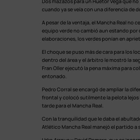
Dos mazazos para un Huétor Vega que no h
cuando ya se veía con una diferencia de d
A pesar de la ventaja, el Mancha Real no ce
equipo verde no cambió aun estando por d
elaboraciones, los verdes ponían en apriet
El choque se puso más de cara para los lo
dentro del área y el árbitro le mostró la s
Fran Oller ejecutó la pena máxima para col
entonado.
Pedro Corral se encargó de ampliar la dife
frontal y colocó sutilmente la pelota lejo
tarde para el Mancha Real.
Con la tranquilidad que le daba el abulta
Atlético Mancha Real manejó el partido a