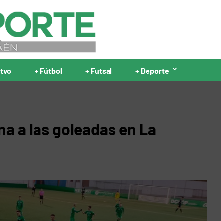
ptvo
+ Fútbol
+ Futsal
+ Deporte
na a las goleadas en La