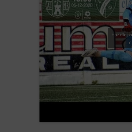
Haz clic p
y