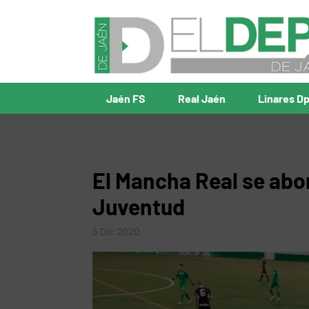
Jaén FS
Real Jaén
Linares D
El Mancha Real se abo
Juventud
5 Dic 2020