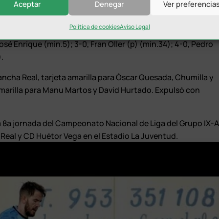
Aceptar
Denegar
Ver preferencia
(Carlos Gómez, min.86), Alfonso Carli (Ayllón, min.86),
, min.75).
Política de cookies
Aviso Legal
José Enrique (min.5); 3-0, Fran Oller (p) (min.34); 4-0, Pedro
).
Mancha Real, tarjeta amarilla para Óscar Quesada, Chumilla y
amarilla para Manu Martos y David Hurtado. Expulsó con
la 8ª jornada del Campeonato Nacional de Liga del Grupo IX-
 Real y CD Huétor Vega en el Estadio La Juventud.