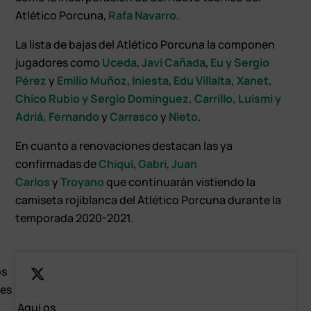
Atlético Porcuna,
Rafa Navarro
.
La lista de bajas del Atlético Porcuna la componen
jugadores como
Uceda
,
Javi Cañada
,
Eu y Sergio
Pérez
y
Emilio Muñoz
,
Iniesta
,
Edu Villalta, Xanet,
Chico Rubio y Sergio Domínguez,
Carrillo,
Luismi y
Adriá,
Fernando
y
Carrasco
y
Nieto
.
En cuanto a renovaciones destacan las ya
confirmadas de
Chiqui
,
Gabri
,
Juan
Carlos
y
Troyano
que continuarán vistiendo la
camiseta rojiblanca del Atlético Porcuna durante la
temporada 2020-2021.
os
res
Aquí os