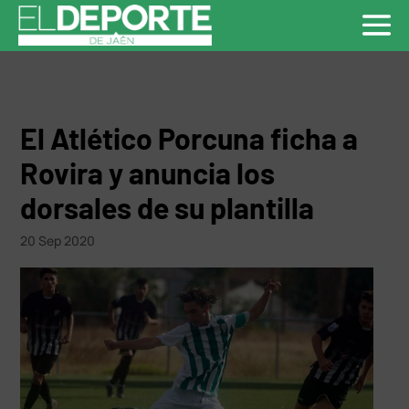
El Atlético Porcuna ficha a
Rovira y anuncia los
dorsales de su plantilla
20 Sep 2020