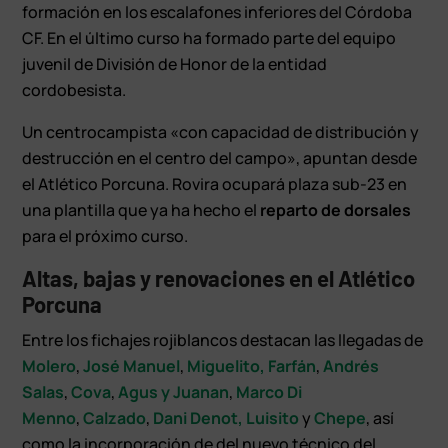
formación en los escalafones inferiores del Córdoba
CF. En el último curso ha formado parte del equipo
juvenil de División de Honor de la entidad
cordobesista.
Un centrocampista «con capacidad de distribución y
destrucción en el centro del campo», apuntan desde
el Atlético Porcuna. Rovira ocupará plaza sub-23 en
una plantilla que ya ha hecho el
reparto de dorsales
para el próximo curso.
Altas, bajas y renovaciones en el Atlético
Porcuna
Entre los fichajes rojiblancos destacan las llegadas de
Molero
,
José Manuel
,
Miguelito,
Farfán
,
Andrés
Salas
,
Cova
,
Agus y Juanan
,
Marco Di
Menno
,
Calzado
,
Dani Denot,
Luisito
y
Chepe
, así
como la incorporación de del nuevo técnico del