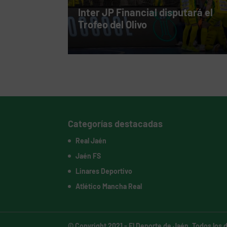
Inter JP Financial disputará el
Trofeo del Olivo
Categorías destacadas
Real Jaén
Jaén FS
Linares Deportivo
Atlético Mancha Real
© Copyright 2021 -
El Deporte de Jaén
. Todos los