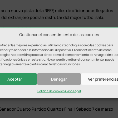
n la nueva pista de la RFEF, miles de aficionados llegados
del extranjero podrán disfrutar del mejor fútbol sala.
álaga 2020
Gestionar el consentimiento de las cookies
 ofrecer las mejores experiencias, utilizamos tecnologías como las cookies para
enar y/o acceder a la información del dispositivo. El consentimiento de estas
 de marzo 17:00
ologías nos permitirá procesar datos como el comportamiento de navegación o las
epeñas | Jueves 5 de marzo 19:00
ificaciones únicas en este sitio. No consentir o retirar el consentimiento, puede
lida Viernes 6 de marzo 17:00
tar negativamente a ciertas características y funciones.
 Marzo 19:00
Aceptar
Denegar
Ver preferencia
Política de cookies
Aviso Legal
 Ganador Segundo Partido Cuartos Final | Sábado 7 de marzo
 Ganador Cuarto Partido Cuartos Final | Sábado 7 de marzo