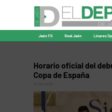
Jaén FS
Real Jaén
Linares D
Horario oficial del de
Copa de España
21 Feb 2020