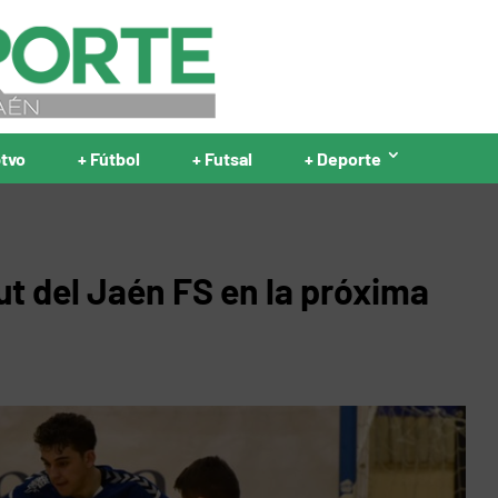
ptvo
+ Fútbol
+ Futsal
+ Deporte
but del Jaén FS en la próxima