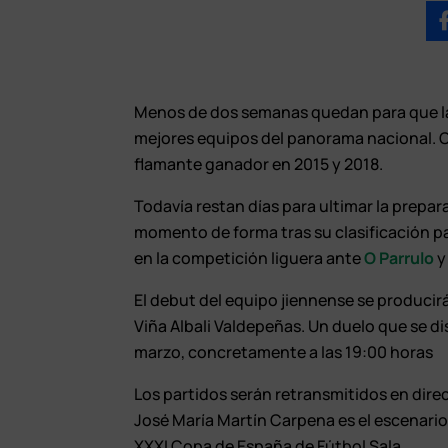
Menos de dos semanas quedan para que la 
mejores equipos del panorama nacional. Co
flamante ganador en 2015 y 2018.
Todavía restan días para ultimar la prepa
momento de forma tras su clasificación p
en la competición liguera ante
O Parrulo
El debut del equipo jiennense se producir
Viña Albali Valdepeñas. Un duelo que se di
marzo, concretamente a las 19:00 horas
Los partidos serán retransmitidos en direct
José María Martín Carpena es el escenario
XXXI Copa de España de Fútbol Sala