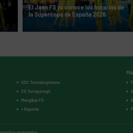
El Jaén FS ya conoce los horarios de
la Supercopa de España 2026
Má
UDC Torredonjimeno
F
CD Torreperogil
A
Mengíbar FS
A
+ Deporte
P
 derechos reservados.