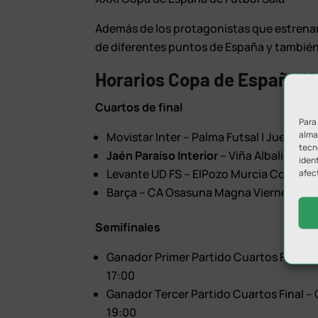
Además de los protagonistas que estrenará
de diferentes puntos de España y también 
Horarios Copa de España M
Cuartos de final
Para
almac
Movistar Inter – Palma Futsal | Jueves 5
tecn
Jaén Paraíso Interior
– Viña Albali Vald
ident
Levante UD FS – ElPozo Murcia Costa Cá
afec
Barça – CA Osasuna Magna Viernes 6 de
Semifinales
Ganador Primer Partido Cuartos Final –
17:00
Ganador Tercer Partido Cuartos Final –
19:00