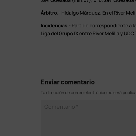
Javi Quesada (min.67); 0-6, Javi Quesada (m
Árbitro
.- HIdalgo Márquez. En el River Meli
Incidencias
.- Partido correspondiente a 
Liga del Grupo IX entre River Melilla y UD
Enviar comentario
Tu dirección de correo electrónico no será public