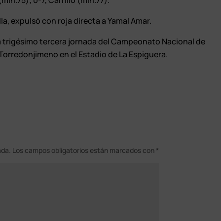
in.75); 0-7, Carrillo (min.77).
lla, expulsó con roja directa a Yamal Amar.
la trigésimo tercera jornada del Campeonato Nacional de
C Torredonjimeno en el Estadio de La Espiguera.
ada.
Los campos obligatorios están marcados con
*