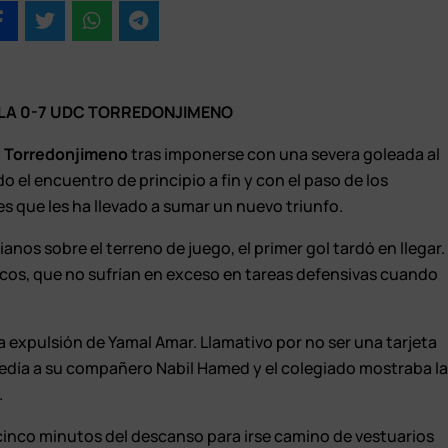
LLA 0-7 UDC TORREDONJIMENO
 Torredonjimeno
tras imponerse con una severa goleada al
 el encuentro de principio a fin y con el paso de los
s que les ha llevado a sumar un nuevo triunfo.
ianos sobre el terreno de juego, el primer gol tardó en llegar.
ancos, que no sufrían en exceso en tareas defensivas cuando
a expulsión de Yamal Amar. Llamativo por no ser una tarjeta
edía a su compañero Nabil Hamed y el colegiado mostraba l
.
a cinco minutos del descanso para irse camino de vestuarios