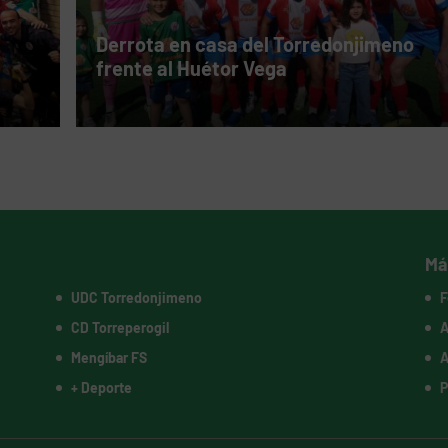
Derrota en casa del Torredonjimeno
frente al Huétor Vega
Má
UDC Torredonjimeno
F
CD Torreperogil
A
Mengíbar FS
A
+ Deporte
P