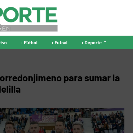
ptvo
+ Fútbol
+ Futsal
+ Deporte
 Torredonjimeno para sumar la
elilla