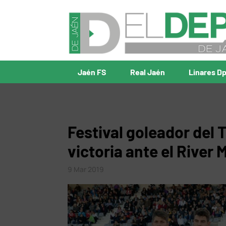
Jaén FS
Real Jaén
Linares D
Festival goleador del
victoria ante el River M
9 Mar 2019