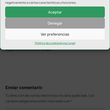
cuadro local.
negativamente a ciertas características y funciones.
Colacha y José López también tuvieron en sus botas
Aceptar
la oportunidad de certificar la remontada local,
Denegar
haciendo justicia a lo visto en la pista. Finalmente, el
choque terminó con empate a uno y con un agridulce
Ver preferencias
sabor para los locales. El juego de los de Javi Garrido
no encontró recompensa a pesar de sentirse
Política de cookies
Aviso Legal
superiores al Betis Futsal.
Enviar comentario
Tu dirección de correo electrónico no será publicada.
Los
campos obligatorios están marcados con
*