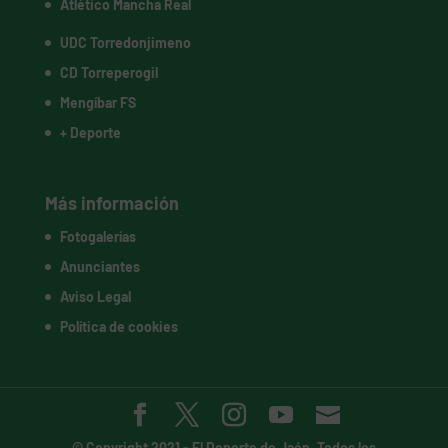
Atlético Mancha Real
UDC Torredonjimeno
CD Torreperogil
Mengíbar FS
+ Deporte
Más información
Fotogalerías
Anunciantes
Aviso Legal
Política de cookies
© Copyright 2021 -
El Deporte de Jaén
. Todos los