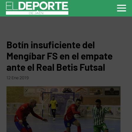
Botín insuficiente del
Mengíbar FS en el empate
ante el Real Betis Futsal
12 Ene 2019