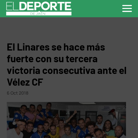
El Linares se hace más
fuerte con su tercera
victoria consecutiva ante el
Vélez CF
6 Oct 2018