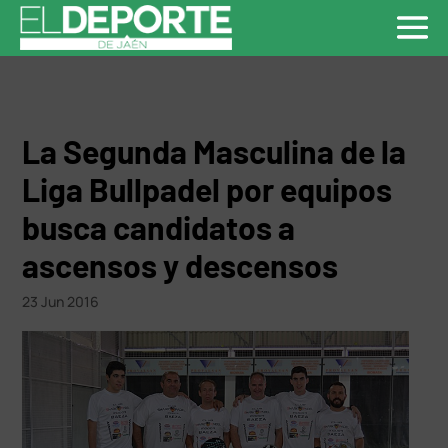
La Segunda Masculina de la
Liga Bullpadel por equipos
busca candidatos a
ascensos y descensos
23 Jun 2016