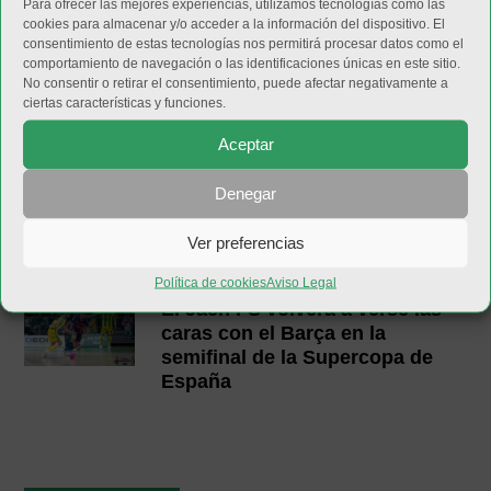
Para ofrecer las mejores experiencias, utilizamos tecnologías como las
cookies para almacenar y/o acceder a la información del dispositivo. El
consentimiento de estas tecnologías nos permitirá procesar datos como el
comportamiento de navegación o las identificaciones únicas en este sitio.
No consentir o retirar el consentimiento, puede afectar negativamente a
Inter JP Financial disputará el
ciertas características y funciones.
Trofeo del Olivo
Aceptar
Denegar
El Jaén FS ya conoce los
horarios de la Supercopa de
Ver preferencias
España 2026
Política de cookies
Aviso Legal
El Jaén FS volverá a verse las
caras con el Barça en la
semifinal de la Supercopa de
España