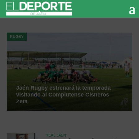
RUGBY
Jaén Rugby estrenará la temporada
visitando al Complutense Cisneros
Zeta
REAL JAÉN