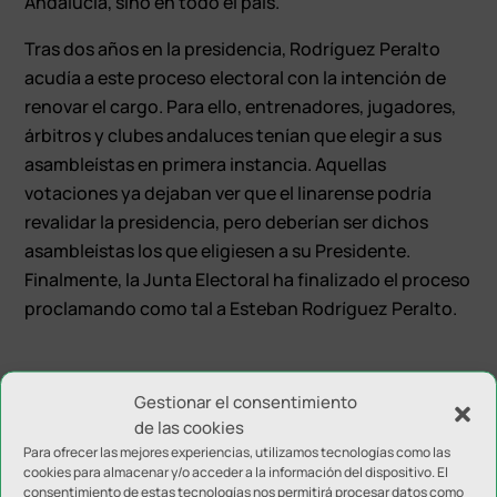
Andalucía, sino en todo el país.
Tras dos años en la presidencia, Rodríguez Peralto
acudía a este proceso electoral con la intención de
renovar el cargo. Para ello, entrenadores, jugadores,
árbitros y clubes andaluces tenían que elegir a sus
asambleístas en primera instancia. Aquellas
votaciones ya dejaban ver que el linarense podría
revalidar la presidencia, pero deberían ser dichos
asambleístas los que eligiesen a su Presidente.
Finalmente, la Junta Electoral ha finalizado el proceso
proclamando como tal a Esteban Rodríguez Peralto.
Gestionar el consentimiento
de las cookies
Para ofrecer las mejores experiencias, utilizamos tecnologías como las
cookies para almacenar y/o acceder a la información del dispositivo. El
Enviar comentario
consentimiento de estas tecnologías nos permitirá procesar datos como