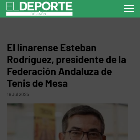
El linarense Esteban
Rodríguez, presidente de la
Federación Andaluza de
Tenis de Mesa
18 Jul 2025