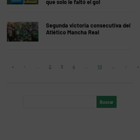
que solo le faltó el gol
Segunda victoria consecutiva del
Atlético Mancha Real
«
‹
...
2
3
4
...
10
...
›
»