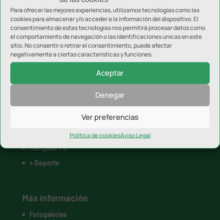
Para ofrecer las mejores experiencias, utilizamos tecnologías como las
cookies para almacenar y/o acceder a la información del dispositivo. El
consentimiento de estas tecnologías nos permitirá procesar datos como
el comportamiento de navegación o las identificaciones únicas en este
Categorías destacadas
sitio. No consentir o retirar el consentimiento, puede afectar
negativamente a ciertas características y funciones.
Real Jaén
Jaén FS
Aceptar
Linares Deportivo
Denegar
Atlético Mancha Real
Ver preferencias
UDC Torredonjimeno
CD Torreperogil
Política de cookies
Aviso Legal
Mengíbar FS
+ Deporte
Más información
Fotogalerías