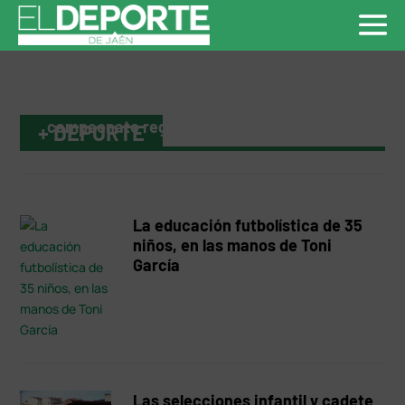
Jaén vivió la fiesta del Motocross con el
campeonato regional
+ DEPORTE
La educación futbolística de 35
niños, en las manos de Toni
García
Las selecciones infantil y cadete