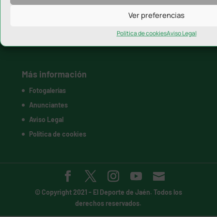
CD Torreperogil
Ver preferencias
Mengíbar FS
Política de cookies
Aviso Legal
+ Deporte
Más información
Fotogalerías
Anunciantes
Aviso Legal
Política de cookies
© Copyright 2021 -
El Deporte de Jaén
. Todos los
derechos reservados.