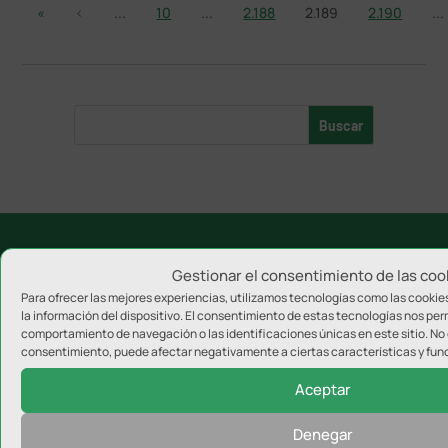
«
‹
...
10
...
2.188
2.189
2.190
...
Gestionar el consentimiento de las coo
Categorías destacadas
Para ofrecer las mejores experiencias, utilizamos tecnologías como las cooki
Real Jaén
la información del dispositivo. El consentimiento de estas tecnologías nos per
comportamiento de navegación o las identificaciones únicas en este sitio. No c
Jaén FS
consentimiento, puede afectar negativamente a ciertas características y fun
Linares Deportivo
Aceptar
Atlético Mancha Real
Denegar
UDC Torredonjimeno