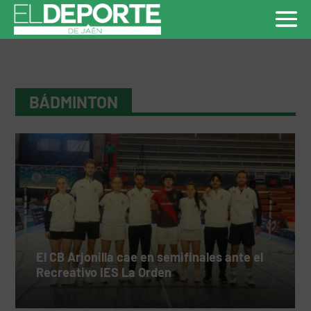
BÁDMINTON
El CB Arjonilla cae en semifinales ante el
Recreativo IES La Orden