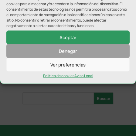
cookies para almacenar y/o acceder a la información del dispositivo. El
consentimiento de estas tecnologías nos permitirá procesar datos como
el comportamiento de navegación o las identificaciones únicas en este
sitio. No consentir o retirar el consentimiento, puede afectar
El CB Arjonilla encadena su
negativamente a ciertas características y funciones.
segunda derrota consecutiva
ante el Granada Torres
Aceptar
Denegar
‹
1
2
Ver preferencias
3
...
10
...
›
»
Política de cookies
Aviso Legal