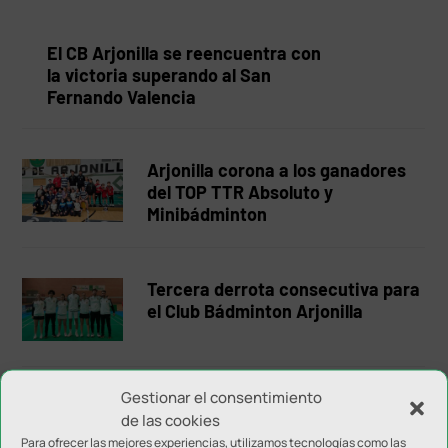
El CB Arjonilla se reencuentra con
la victoria superando al San
Fernando Valencia
Arjonilla corona a los ganadores
del TOP TTR Absoluto y
Minibádminton
Tercera derrota consecutiva para
el Club Bádminton Arjonilla
Gestionar el consentimiento
Notable papel de los senior del
de las cookies
Badflay Jaén en Madrid
Para ofrecer las mejores experiencias, utilizamos tecnologías como las